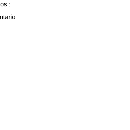
os :
ntario