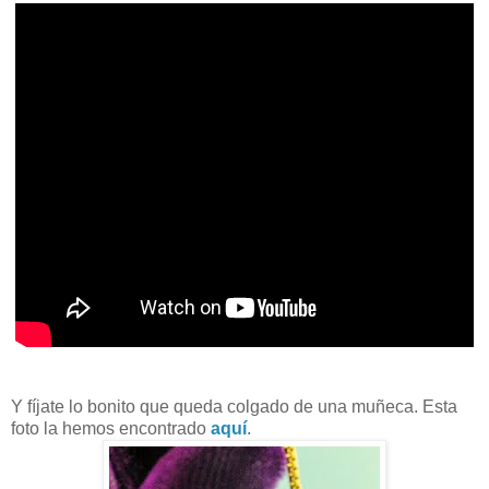
Y fíjate lo bonito que queda colgado de una muñeca. Esta
foto la hemos encontrado
aquí
.