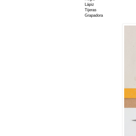
Lápiz
Tijeras
Grapadora