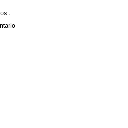
os :
ntario