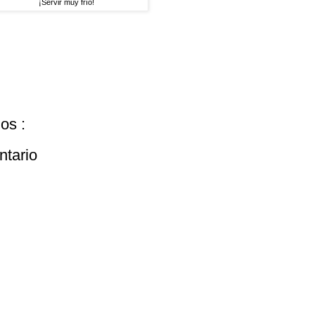
¡Servir muy frío!
os :
ntario