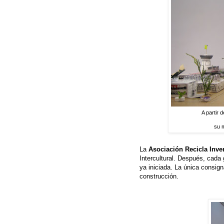
A partir 
su m
La
Asociación Recicla Inve
Intercultural. Después, cada 
ya iniciada. La única consi
construcción.